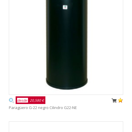
desde
20,580 €
Paragüero G-22 negro Cilindro G22-NE