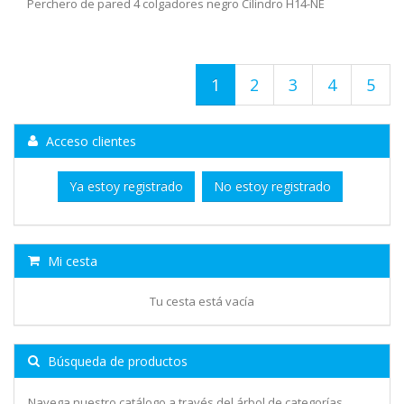
Perchero de pared 4 colgadores negro Cilindro H14-NE
1
2
3
4
5
Acceso clientes
Ya estoy registrado
No estoy registrado
Mi cesta
Tu cesta está vacía
Búsqueda de productos
Navega nuestro catálogo a través del árbol de categorías