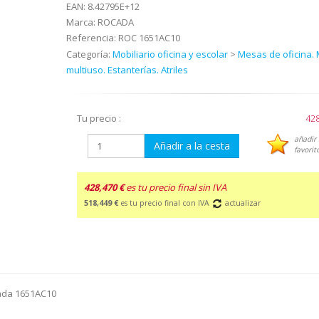
EAN:
8.42795E+12
Marca:
ROCADA
Referencia:
ROC 1651AC10
Categoría:
Mobiliario oficina y escolar
>
Mesas de oficina.
multiuso. Estanterías. Atriles
Tu precio :
428
añadir 
Añadir a la cesta
favorit
428,470 €
es tu precio final sin IVA
518,449 €
es tu precio final con IVA
actualizar
cada 1651AC10