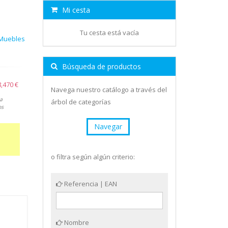
Mi cesta
Tu cesta está vacía
 Muebles
Búsqueda de productos
,470 €
Navega nuestro catálogo a través del
a
árbol de categorías
os
Navegar
o filtra según algún criterio:
Referencia | EAN
Nombre