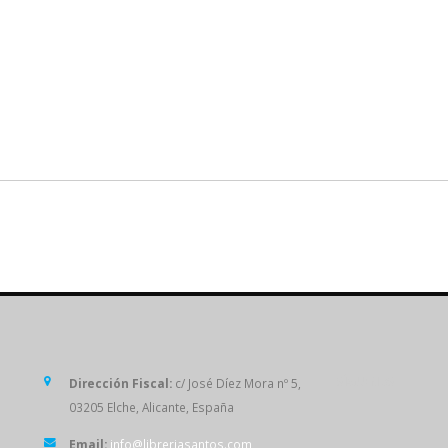
SÍGUENOS
Dirección Fiscal:
c/ José Díez Mora nº 5,
03205 Elche, Alicante, España
Email:
info@libreriasantos.com