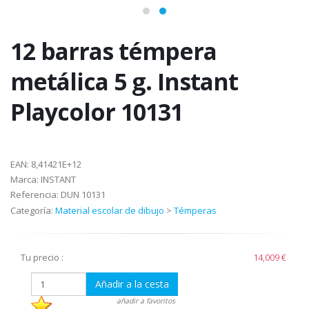
12 barras témpera
metálica 5 g. Instant
Playcolor 10131
EAN:
8,41421E+12
Marca:
INSTANT
Referencia:
DUN 10131
Categoría:
Material escolar de dibujo
>
Témperas
Tu precio :
14,009 €
Añadir a la cesta
añadir a favoritos