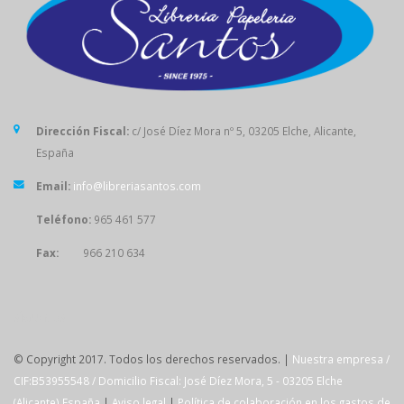
Dirección Fiscal:
c/ José Díez Mora nº 5, 03205 Elche, Alicante,
España
Email:
info@libreriasantos.com
Teléfono:
965 461 577
Fax:
966 210 634
SÍGUENOS
© Copyright 2017. Todos los derechos reservados. |
Nuestra empresa /
CIF:B53955548 / Domicilio Fiscal: José Díez Mora, 5 - 03205 Elche
(Alicante) España
|
Aviso legal
|
Política de colaboración en los gastos de