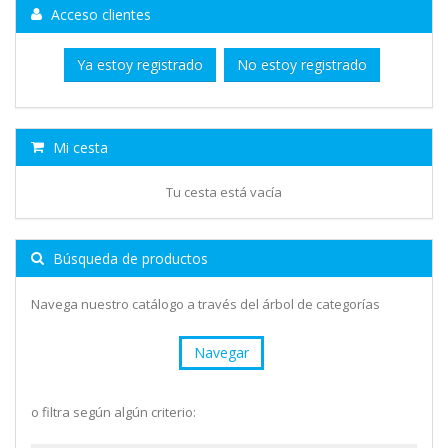
Acceso clientes
Ya estoy registrado
No estoy registrado
Mi cesta
Tu cesta está vacía
Búsqueda de productos
Navega nuestro catálogo a través del árbol de categorías
Navegar
o filtra según algún criterio: