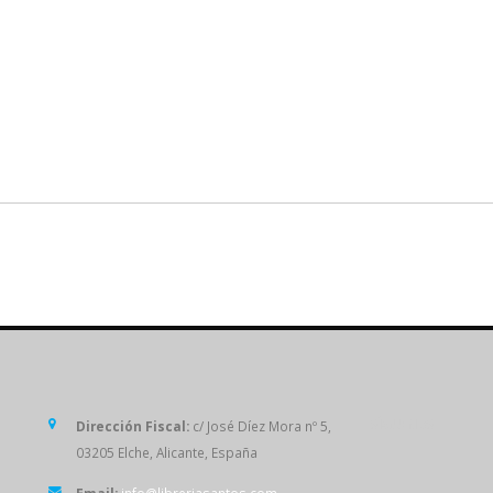
SÍGUENOS
Dirección Fiscal:
c/ José Díez Mora nº 5,
03205 Elche, Alicante, España