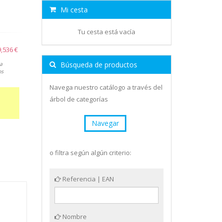
Mi cesta
Tu cesta está vacía
9,536 €
Búsqueda de productos
a
os
Navega nuestro catálogo a través del
árbol de categorías
Navegar
o filtra según algún criterio:
Referencia | EAN
Nombre