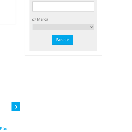
Marca
 Flúo
12 barras témpera 40 g. Instant
5 botes témpera diluible oro 35