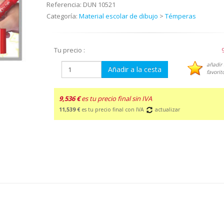
Referencia:
DUN 10521
Categoría:
Material escolar de dibujo
>
Témperas
Tu precio :
añadir 
Añadir a la cesta
favorit
9,536 €
es tu precio final sin IVA
11,539 €
es tu precio final con IVA
actualizar