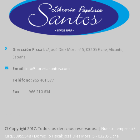
Dirección Fiscal:
c/ José Díez Mora nº 5, 03205 Elche, Alicante,
España
Email:
info@libreriasantos.com
Teléfono:
965 461 577
Fax:
966 210 634
SÍGUENOS
© Copyright 2017. Todos los derechos reservados. |
Nuestra empresa /
CIF:B53955548 / Domicilio Fiscal: José Díez Mora, 5 - 03205 Elche