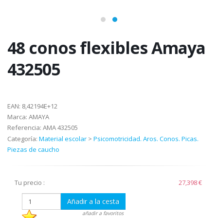
48 conos flexibles Amaya
432505
EAN:
8,42194E+12
Marca:
AMAYA
Referencia:
AMA 432505
Categoría:
Material escolar
>
Psicomotricidad. Aros. Conos. Picas.
Piezas de caucho
Tu precio :
27,398 €
Añadir a la cesta
añadir a favoritos