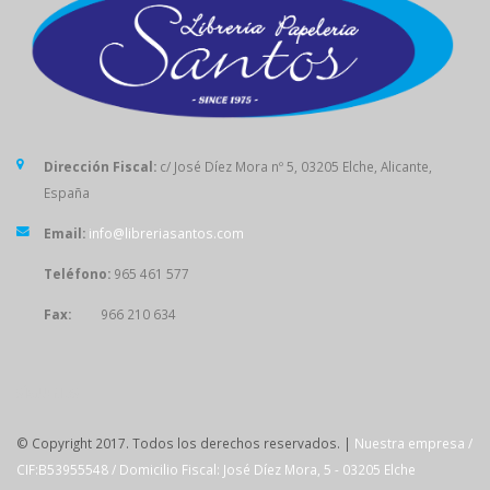
Dirección Fiscal:
c/ José Díez Mora nº 5, 03205 Elche, Alicante,
España
Email:
info@libreriasantos.com
Teléfono:
965 461 577
Fax:
966 210 634
SÍGUENOS
© Copyright 2017. Todos los derechos reservados. |
Nuestra empresa /
CIF:B53955548 / Domicilio Fiscal: José Díez Mora, 5 - 03205 Elche