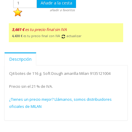
Añadir a la cesta
añadir a favoritos
3,661 €
es tu precio final sin IVA
4,430 €
es tu precio final con IVA
actualizar
Descripción
CJ4 botes de 116 g. Soft Dough amarilla Milan 9135121004
Precio sin el 21 % de IVA.
¿Tienes un precio mejor? Llámanos, somos distribuidores
oficiales de MILAN