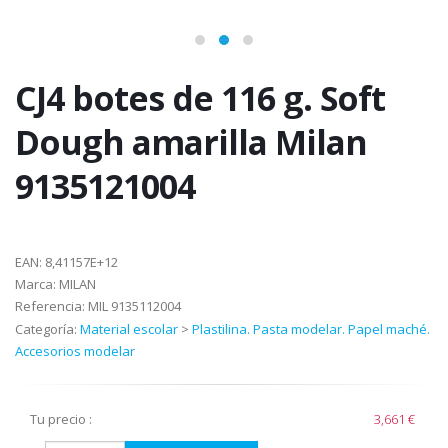
CJ4 botes de 116 g. Soft
Dough amarilla Milan
9135121004
EAN:
8,41157E+12
Marca:
MILAN
Referencia:
MIL 9135112004
Categoría:
Material escolar
>
Plastilina. Pasta modelar. Papel maché.
Accesorios modelar
Tu precio :
3,661 €