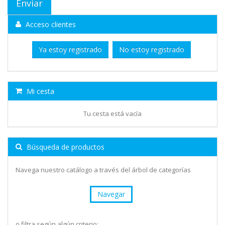
Acceso clientes
Ya estoy registrado
No estoy registrado
Mi cesta
Tu cesta está vacía
Búsqueda de productos
Navega nuestro catálogo a través del árbol de categorías
Navegar
o filtra según algún criterio: