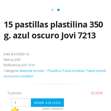
15 pastillas plastilina 350
g. azul oscuro Jovi 7213
EAN:
8,41203E+12
Marca:
JOVI
Referencia:
JOV 7213
Categoría:
Material escolar
>
Plastilina. Pasta modelar. Papel maché.
Accesorios modelar
Tu precio :
32,339 €
Añadir a la cesta
añadir a favoritos