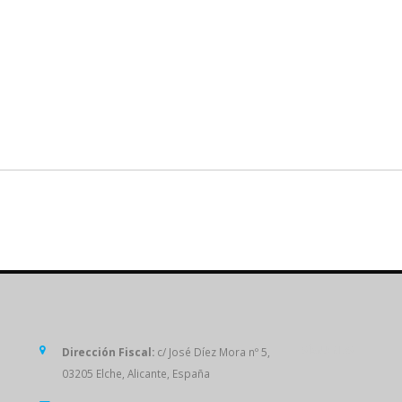
SÍGUENOS
Dirección Fiscal:
c/ José Díez Mora nº 5,
03205 Elche, Alicante, España