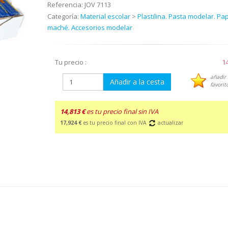
Referencia:
JOV 7113
Categoría:
Material escolar
>
Plastilina. Pasta modelar. Pa
maché. Accesorios modelar
Tu precio :
14
añadir 
Añadir a la cesta
favorit
14,813 €
es tu precio final sin IVA
17,924 €
es tu precio final con IVA
actualizar