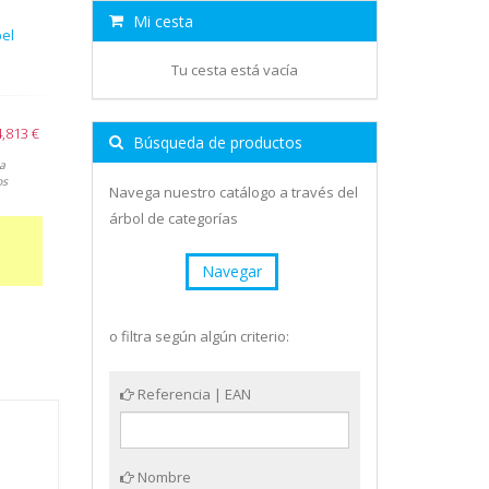
Mi cesta
pel
Tu cesta está vacía
,813 €
Búsqueda de productos
a
os
Navega nuestro catálogo a través del
árbol de categorías
Navegar
o filtra según algún criterio:
Referencia | EAN
Nombre