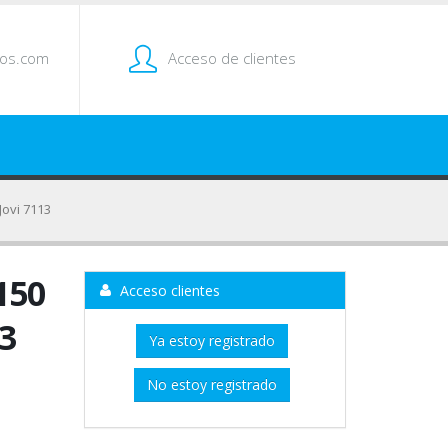
tos.com
Acceso de clientes
 Jovi 7113
 150
Acceso clientes
13
Ya estoy registrado
No estoy registrado