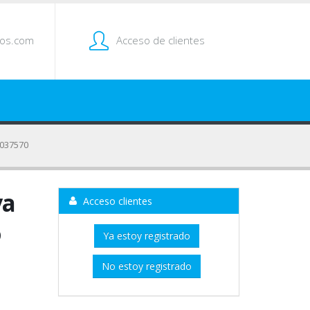
tos.com
Acceso de clientes
0037570
va
Acceso clientes
o
Ya estoy registrado
No estoy registrado