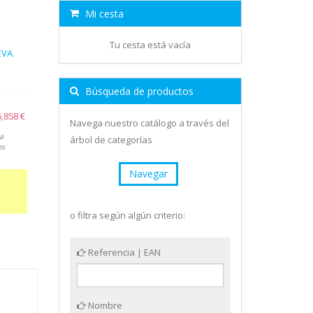
Mi cesta
Tu cesta está vacía
EVA.
Búsqueda de productos
5,858 €
Navega nuestro catálogo a través del
a
árbol de categorías
os
Navegar
o filtra según algún criterio:
Referencia | EAN
Nombre