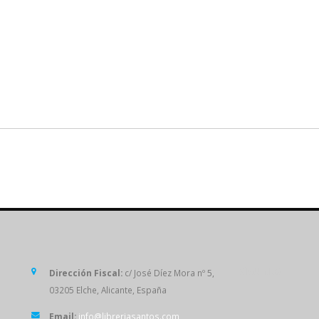
SÍGUENOS
Dirección Fiscal:
c/ José Díez Mora nº 5,
03205 Elche, Alicante, España
Email:
info@libreriasantos.com