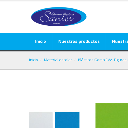
Inicio
Nuestros productos
Nuestr
Inicio
Material escolar
Plásticos Goma EVA. Figuras