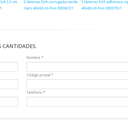
VA 2,5 cm.
5 láminas EVA corrugada verde
5 láminas EVA adhesiva ro
51
claro 40x60 cm Fixo 00036721
40x60 cm Fixo 00037551
 CANTIDADES.
Nombre *
Código postal *
Teléfono *