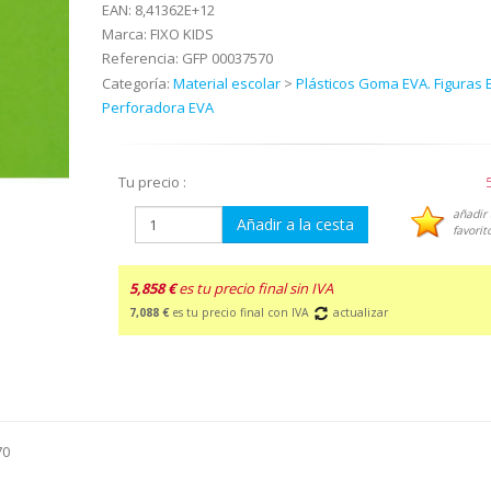
EAN:
8,41362E+12
Marca:
FIXO KIDS
Referencia:
GFP 00037570
Categoría:
Material escolar
>
Plásticos Goma EVA. Figuras 
Perforadora EVA
Tu precio :
añadir 
Añadir a la cesta
favorit
5,858 €
es tu precio final sin IVA
7,088 €
es tu precio final con IVA
actualizar
70