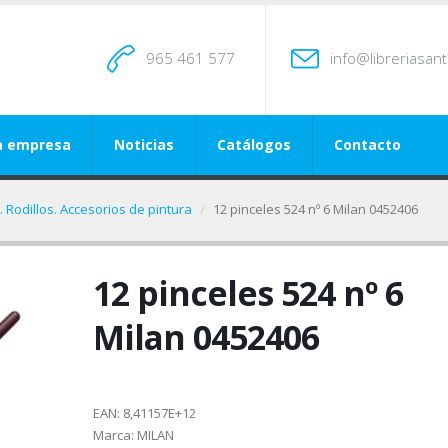
965 461 577
info@libreriasan
a empresa
Noticias
Catálogos
Contacto
. Rodillos. Accesorios de pintura
12 pinceles 524 nº 6 Milan 0452406
12 pinceles 524 nº 6
Milan 0452406
EAN:
8,41157E+12
Marca:
MILAN