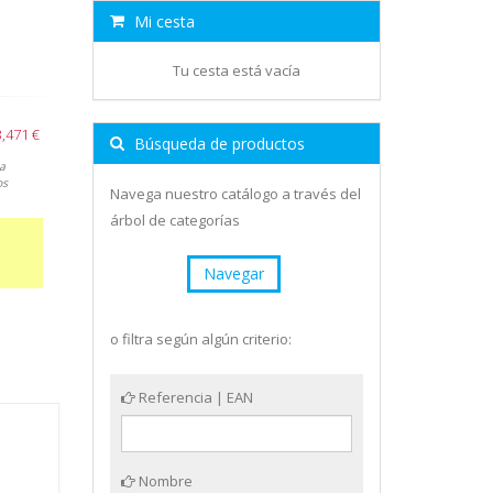
Mi cesta
Tu cesta está vacía
3,471 €
Búsqueda de productos
a
os
Navega nuestro catálogo a través del
árbol de categorías
Navegar
o filtra según algún criterio:
Referencia | EAN
Nombre