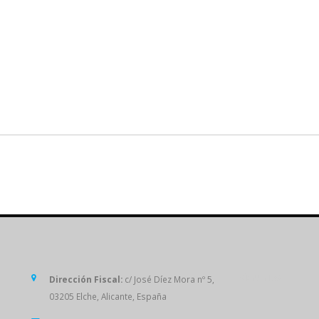
SÍGUENOS
Dirección Fiscal:
c/ José Díez Mora nº 5,
03205 Elche, Alicante, España