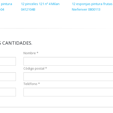
e pintura
12 pinceles 121 nº 4 Milan
12 esponjas pintura frutas
504
0412104B
Niefenver 0800113
 CANTIDADES.
Nombre *
Código postal *
Teléfono *