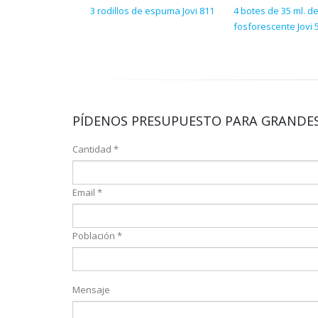
3 rodillos de espuma Jovi 811
4 botes de 35 ml. d
fosforescente Jovi 
PÍDENOS PRESUPUESTO PARA GRANDES
Cantidad *
Email *
Población *
Mensaje