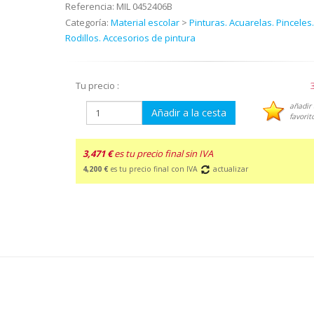
Referencia:
MIL 0452406B
Categoría:
Material escolar
>
Pinturas. Acuarelas. Pinceles.
Rodillos. Accesorios de pintura
Tu precio :
añadir 
Añadir a la cesta
favorit
3,471 €
es tu precio final sin IVA
4,200 €
es tu precio final con IVA
actualizar