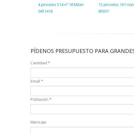
4 pinceles 514 nº 18 Milan
12 pinceles 101 nú
0451418
80307
PÍDENOS PRESUPUESTO PARA GRANDES
Cantidad *
Email *
Población *
Mensaje