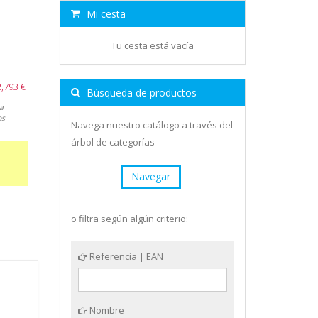
Mi cesta
Tu cesta está vacía
2,793 €
Búsqueda de productos
a
os
Navega nuestro catálogo a través del
árbol de categorías
Navegar
o filtra según algún criterio:
Referencia | EAN
Nombre