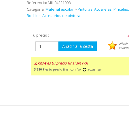
Referencia:
MIL 0422100B
Categoría:
Material escolar
>
Pinturas. Acuarelas. Pinceles.
Rodillos. Accesorios de pintura
Tu precio :
añadir 
Añadir a la cesta
favorit
2,793 €
es tu precio final sin IVA
3,380 €
es tu precio final con IVA
actualizar