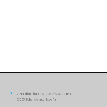
SÍGUENOS
Dirección Fiscal:
c/ José Díez Mora nº 5,
03205 Elche, Alicante, España