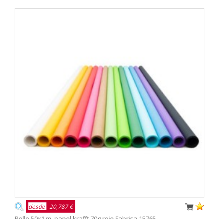
desde
20,787 €
Rollo 50x1 m. papel krafft 70g rojo Fabrisa 15765