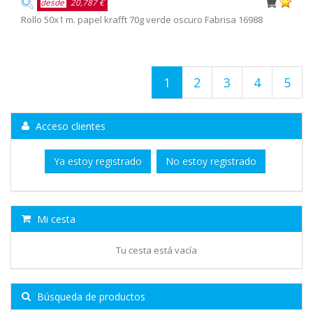
desde
20,787 €
Rollo 50x1 m. papel krafft 70g verde oscuro Fabrisa 16988
1
2
3
4
5
Acceso clientes
Ya estoy registrado
No estoy registrado
Mi cesta
Tu cesta está vacía
Búsqueda de productos