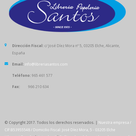
Dirección Fiscal:
c/ José Díez Mora nº 5, 03205 Elche, Alicante,
España
Email:
info@libreriasantos.com
Teléfono:
965 461 577
Fax:
966 210 634
SÍGUENOS
© Copyright 2017. Todos los derechos reservados. |
Nuestra empresa /
CIF:B53955548 / Domicilio Fiscal: José Díez Mora, 5 - 03205 Elche