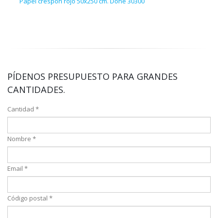
Papel crespón rojo 50x250 cm. Dohe 30300
25 h
PÍDENOS PRESUPUESTO PARA GRANDES
CANTIDADES.
Cantidad *
Nombre *
Email *
Código postal *