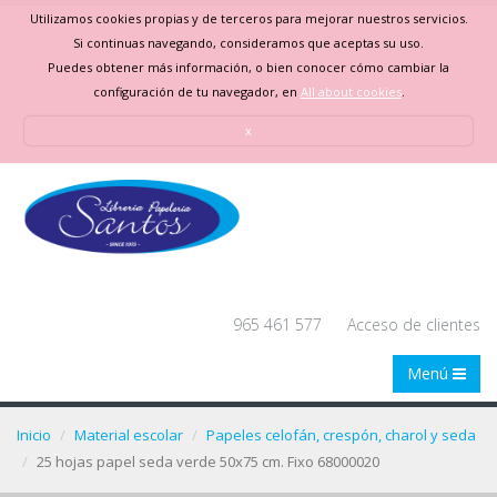
Utilizamos cookies propias y de terceros para mejorar nuestros servicios.
Si continuas navegando, consideramos que aceptas su uso.
Puedes obtener más información, o bien conocer cómo cambiar la
configuración de tu navegador, en
All about cookies
.
x
965 461 577
Acceso de clientes
Menú
Inicio
Material escolar
Papeles celofán, crespón, charol y seda
25 hojas papel seda verde 50x75 cm. Fixo 68000020