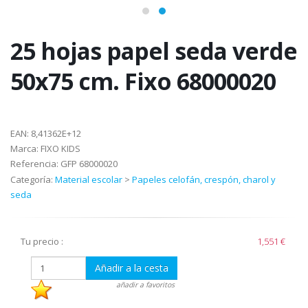
25 hojas papel seda verde
50x75 cm. Fixo 68000020
EAN:
8,41362E+12
Marca:
FIXO KIDS
Referencia:
GFP 68000020
Categoría:
Material escolar
>
Papeles celofán, crespón, charol y
seda
Tu precio :
1,551 €
Añadir a la cesta
añadir a favoritos