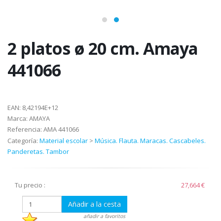
2 platos ø 20 cm. Amaya
441066
EAN:
8,42194E+12
Marca:
AMAYA
Referencia:
AMA 441066
Categoría:
Material escolar
>
Música. Flauta. Maracas. Cascabeles.
Panderetas. Tambor
Tu precio :
27,664 €
Añadir a la cesta
añadir a favoritos