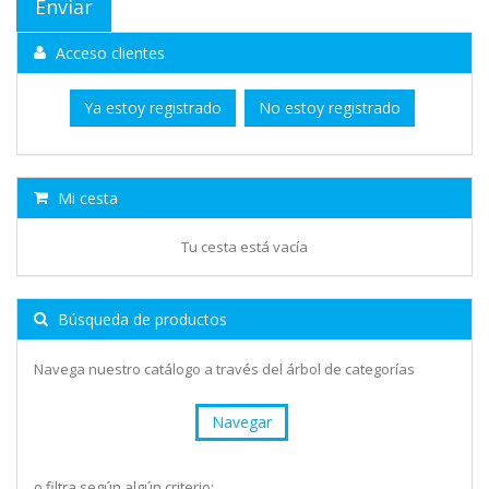
Acceso clientes
Ya estoy registrado
No estoy registrado
Mi cesta
Tu cesta está vacía
Búsqueda de productos
Navega nuestro catálogo a través del árbol de categorías
Navegar
o filtra según algún criterio: