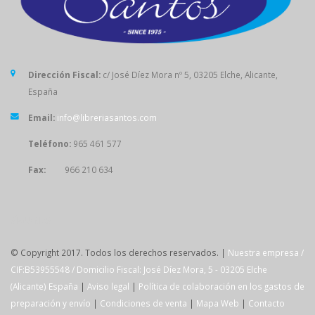
Dirección Fiscal:
c/ José Díez Mora nº 5, 03205 Elche, Alicante,
España
Email:
info@libreriasantos.com
Teléfono:
965 461 577
Fax:
966 210 634
SÍGUENOS
© Copyright 2017. Todos los derechos reservados. |
Nuestra empresa /
CIF:B53955548 / Domicilio Fiscal: José Díez Mora, 5 - 03205 Elche
(Alicante) España
|
Aviso legal
|
Política de colaboración en los gastos de
preparación y envío
|
Condiciones de venta
|
Mapa Web
|
Contacto