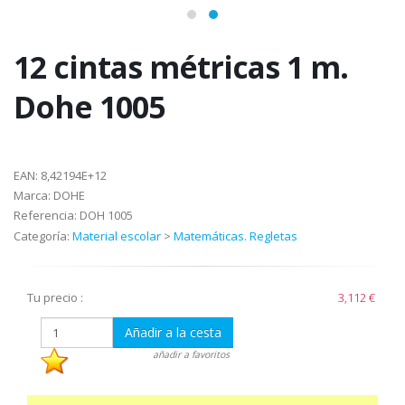
12 cintas métricas 1 m.
Dohe 1005
EAN:
8,42194E+12
Marca:
DOHE
Referencia:
DOH 1005
Categoría:
Material escolar
>
Matemáticas. Regletas
Tu precio :
3,112 €
Añadir a la cesta
añadir a favoritos