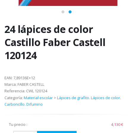
24 lápices de color
Castillo Faber Castell
120124
EAN:
7,89136E+12
Marca:
FABER CASTELL
Referencia:
CWL 120124
Categoría:
Material escolar
>
Lápices de grafito. Lápices de color.
Carboncillo. Difumino
Tu precio :
4,130 €