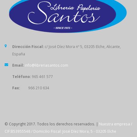
Dirección Fiscal:
c/ José Díez Mora nº 5, 03205 Elche, Alicante,
España
Email:
info@libreriasantos.com
Teléfono:
965 461 577
Fax:
966 210 634
SÍGUENOS
© Copyright 2017. Todos los derechos reservados. |
Nuestra empresa /
CIF:B53955548 / Domicilio Fiscal: José Díez Mora, 5 - 03205 Elche