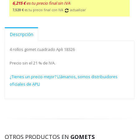
6,215 €
es tu precio final sin IVA
7,520 €
es tu precio final con IVA
actualizar
Descripción
4 rollos gomet cuadrado Apli 18326
Precio sin el 21 % de IVA.
¿Tienes un precio mejor? Llámanos, somos distribuidores
oficiales de APLI
OTROS PRODUCTOS EN
GOMETS