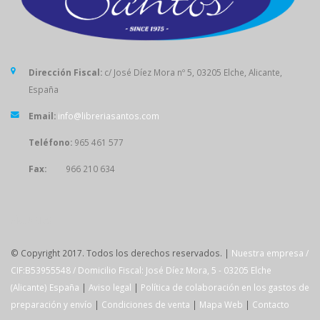
Dirección Fiscal:
c/ José Díez Mora nº 5, 03205 Elche, Alicante,
España
Email:
info@libreriasantos.com
Teléfono:
965 461 577
Fax:
966 210 634
SÍGUENOS
© Copyright 2017. Todos los derechos reservados. |
Nuestra empresa /
CIF:B53955548 / Domicilio Fiscal: José Díez Mora, 5 - 03205 Elche
(Alicante) España
|
Aviso legal
|
Política de colaboración en los gastos de
preparación y envío
|
Condiciones de venta
|
Mapa Web
|
Contacto