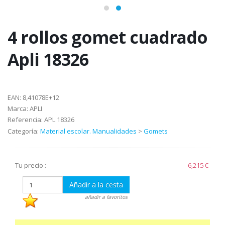
4 rollos gomet cuadrado
Apli 18326
EAN:
8,41078E+12
Marca:
APLI
Referencia:
APL 18326
Categoría:
Material escolar. Manualidades
>
Gomets
Tu precio :
6,215 €
Añadir a la cesta
añadir a favoritos