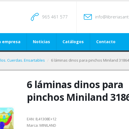
965 461 577
info@libreriasan
a empresa
Noticias
Catálogos
Contacto
llos. Cuerdas. Ensartables
6 láminas dinos para pinchos Miniland 31864
6 láminas dinos para
pinchos Miniland 318
EAN:
8,41308E+12
Marca:
MINILAND