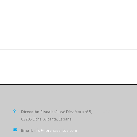
SÍGUENOS
Dirección Fiscal:
c/ José Díez Mora nº 5,
03205 Elche, Alicante, España
Email:
info@libreriasantos.com