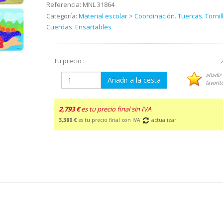
Referencia:
MNL 31864
Categoría:
Material escolar
>
Coordinación. Tuercas. Tornil
Cuerdas. Ensartables
Tu precio :
añadir 
Añadir a la cesta
favorit
2,793 €
es tu precio final sin IVA
3,380 €
es tu precio final con IVA
actualizar