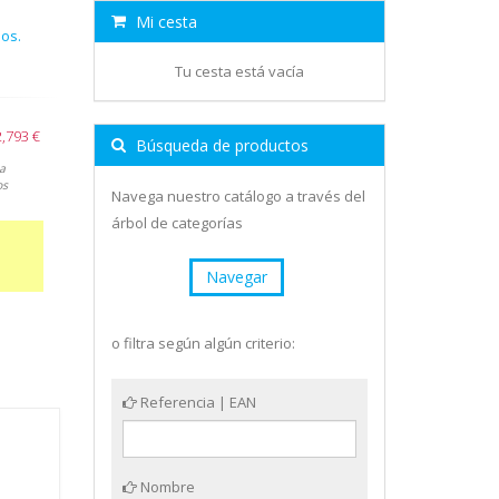
Mi cesta
los.
Tu cesta está vacía
2,793 €
Búsqueda de productos
a
os
Navega nuestro catálogo a través del
árbol de categorías
Navegar
o filtra según algún criterio:
Referencia | EAN
Nombre