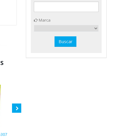
Marca
ES
5307
Set de 650 pinchos Miniland
6 láminas robots para pinchos