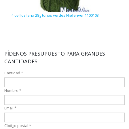
4 ovillos lana 28g tonos verdes Niefenver 1100103
100 
PÍDENOS PRESUPUESTO PARA GRANDES
CANTIDADES.
Cantidad *
Nombre *
Email *
Código postal *