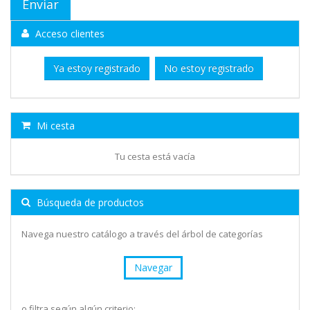
Acceso clientes
Ya estoy registrado
No estoy registrado
Mi cesta
Tu cesta está vacía
Búsqueda de productos
Navega nuestro catálogo a través del árbol de categorías
Navegar
o filtra según algún criterio: