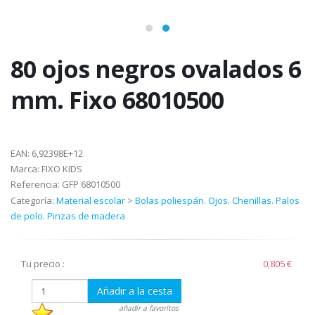
80 ojos negros ovalados 6
mm. Fixo 68010500
EAN:
6,92398E+12
Marca:
FIXO KIDS
Referencia:
GFP 68010500
Categoría:
Material escolar
>
Bolas poliespán. Ojos. Chenillas. Palos
de polo. Pinzas de madera
Tu precio :
0,805 €
Añadir a la cesta
añadir a favoritos