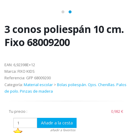
3 conos poliespán 10 cm.
Fixo 68009200
EAN:
6,92398E+12
Marca:
FIXO KIDS
Referencia:
GFP 68009200
Categoría:
Material escolar
>
Bolas poliespán. Ojos. Chenillas. Palos
de polo. Pinzas de madera
Tu precio :
0,982 €
Añadir a la cesta
añadir a favoritos