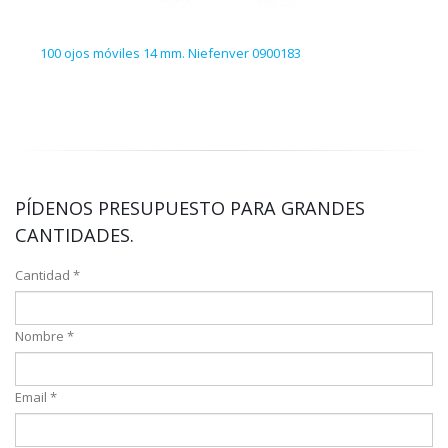
100 ojos móviles 14 mm. Niefenver 0900183
Cono
PÍDENOS PRESUPUESTO PARA GRANDES
CANTIDADES.
Cantidad *
Nombre *
Email *