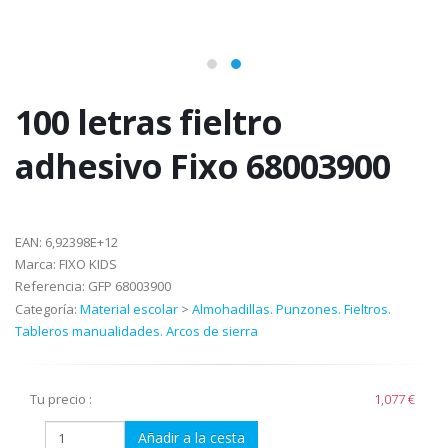
100 letras fieltro
adhesivo Fixo 68003900
EAN:
6,92398E+12
Marca:
FIXO KIDS
Referencia:
GFP 68003900
Categoría:
Material escolar
>
Almohadillas. Punzones. Fieltros.
Tableros manualidades. Arcos de sierra
Tu precio :
1,077 €
Añadir a la cesta