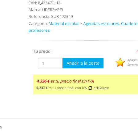
EAN:
8,42347E+12
Marca:
LIDERPAPEL
Referencia:
SUR 172349
Categoría:
Material escolar
>
Agendas escolares. Cuadern
profesores
Tu precio :
añadir 
Añadir a la cesta
favorit
4,336 €
es tu precio final sin IVA
5,247 €
es tu precio final con IVA
actualizar
49