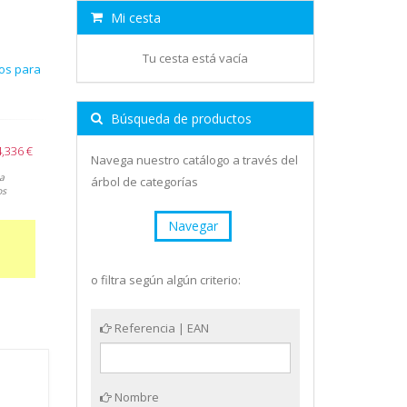
Mi cesta
Tu cesta está vacía
os para
Búsqueda de productos
4,336 €
Navega nuestro catálogo a través del
a
árbol de categorías
os
Navegar
o filtra según algún criterio:
Referencia | EAN
Nombre