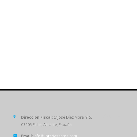
SÍGUENOS
Dirección Fiscal:
c/ José Díez Mora nº 5,
03205 Elche, Alicante, España
Email:
info@libreriasantos.com