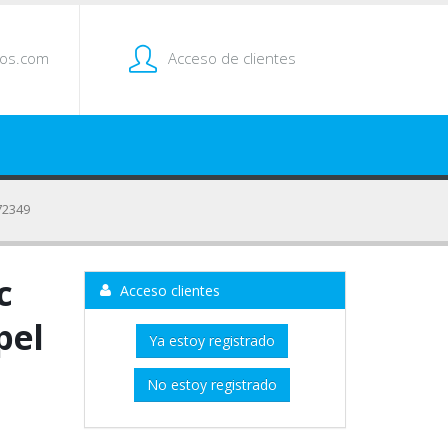
tos.com
Acceso de clientes
72349
c
Acceso clientes
pel
Ya estoy registrado
No estoy registrado