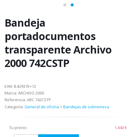
Bandeja
portadocumentos
transparente Archivo
2000 742CSTP
EAN:
8.42937E+12
Marca:
ARCHIVO 2000
Referencia:
ARC 742CSTP
Categoría:
General de oficina
>
Bandejas de sobremesa
Tu precio :
1,440 €