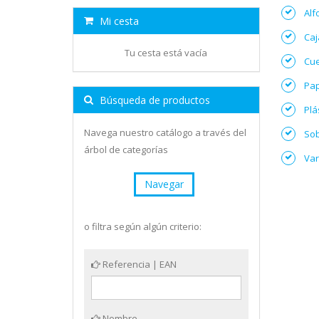
Alf
Mi cesta
Caj
Tu cesta está vacía
Cu
Pap
Búsqueda de productos
Plá
Navega nuestro catálogo a través del
Sob
árbol de categorías
Var
Navegar
o filtra según algún criterio:
Referencia | EAN
Nombre