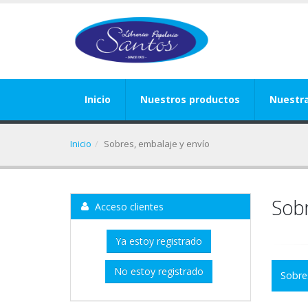
Inicio
Nuestros productos
Nuestr
Inicio
Sobres, embalaje y envío
Sobr
Acceso clientes
Ya estoy registrado
No estoy registrado
Sobre