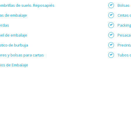
ombrillas de suelo. Reposapiés
Bolsas
as de embalaje
Cintas 
erdas
Packing 
el de embalaje
Pesacar
stico de burbuja
Precin
res y bolsas para cartas
Tubos 
ios de Embalaje