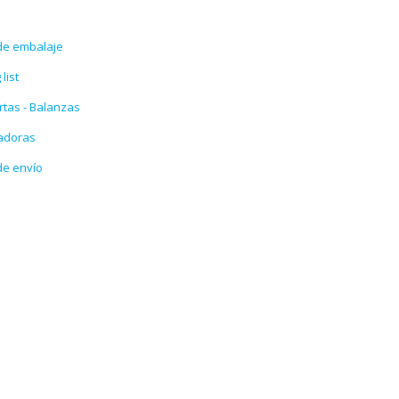
de embalaje
list
tas - Balanzas
tadoras
de envío