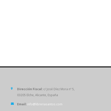
SÍGUENOS
Dirección Fiscal:
c/ José Díez Mora nº 5,
03205 Elche, Alicante, España
Email:
info@libreriasantos.com