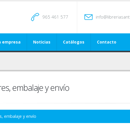
965 461 577
info@libreriasan
a empresa
Noticias
Catálogos
Contacto
es, embalaje y envío
s, embalaje y envío