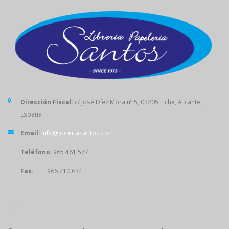
Dirección Fiscal:
c/ José Díez Mora nº 5, 03205 Elche, Alicante,
España
Email:
info@libreriasantos.com
Teléfono:
965 461 577
Fax:
966 210 634
SÍGUENOS