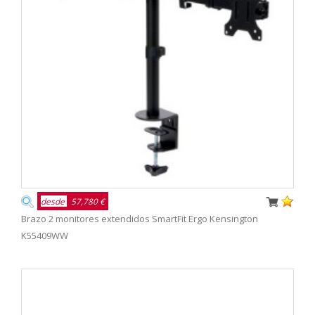
desde
57,780 €
Brazo 2 monitores extendidos SmartFit Ergo Kensington
K55409WW